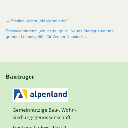
Beitragsnavigation
← Stadion weicht „ein viertel grün“
Pressekonferenz: „ein viertel grün“: Neues Stadtquartier mit
grünem Lebensgefühl für Wiener Neustadt →
Bauträger
Gemeinnützige Bau-, Wohn-,
Siedlungsgenossenschaft
Siegfried Ludwig-Platz 1