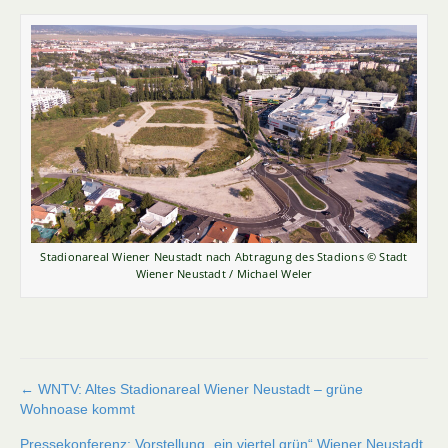
Stadionareal Wiener Neustadt nach Abtragung des Stadions © Stadt
Wiener Neustadt / Michael Weler
Beitragsnavigation
← WNTV: Altes Stadionareal Wiener Neustadt – grüne
Wohnoase kommt
Pressekonferenz: Vorstellung „ein viertel grün“ Wiener Neustadt